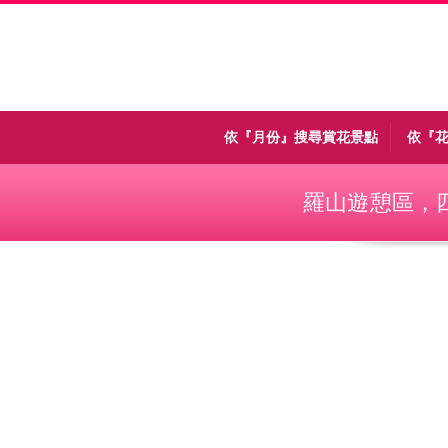
Menu
依『月份』搜尋賞花景點
依『
羅山遊憩區，