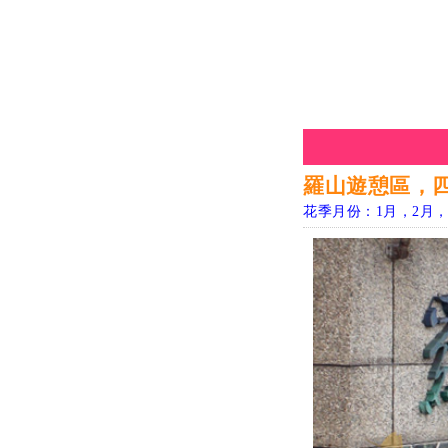
羅山遊憩區，
花季月份：1月，2月，