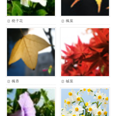
梔子花
楓葉
楓香
槭葉