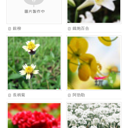
銀柳
鐵炮百合
長柄菊
阿勃勒