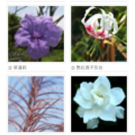
翠蘆莉
艷紅鹿子百合