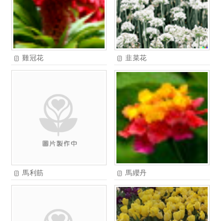
雞冠花
韭菜花
馬利筋
馬纓丹