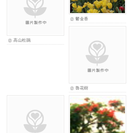
鬱金香
高山杜鵑
魯花樹