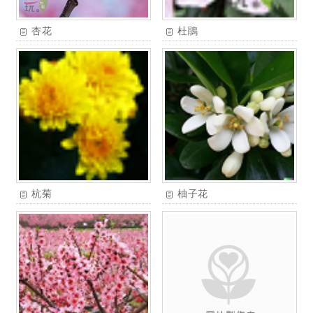
杏花
杜鵑
杭菊
柚子花