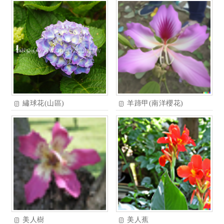
繡球花(山區)
羊蹄甲(南洋櫻花)
美人樹
美人蕉