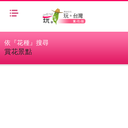
Menu
依『花種』搜尋
賞花景點