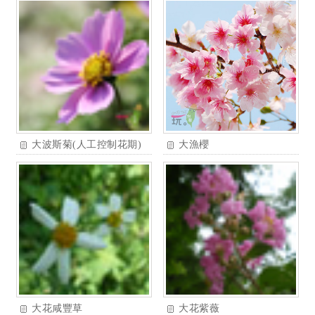
大波斯菊(人工控制花期)
大漁櫻
大花咸豐草
大花紫薇