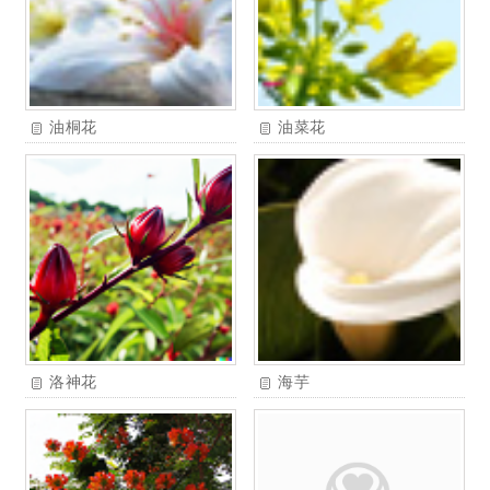
油桐花
油菜花
洛神花
海芋