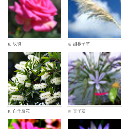
玫瑰
甜根子草
白千層花
百子蓮