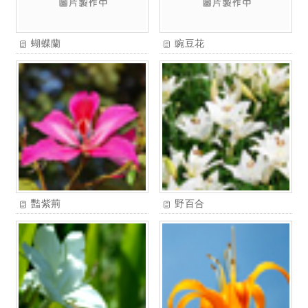
蝴蝶蘭
豌豆花
豔紫荊
野百合