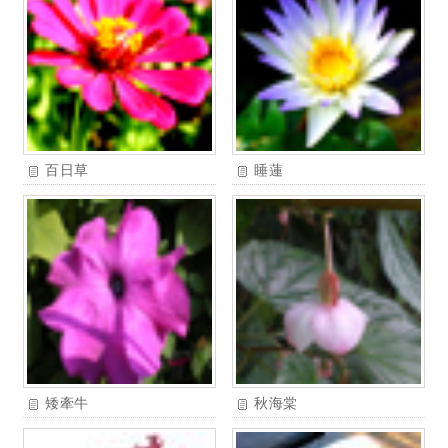
百日草
睡蓮
矮牽牛
秋海棠