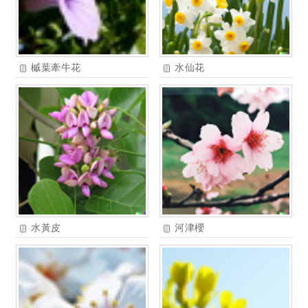
槭葉牽牛花
水仙花
水黃皮
河津櫻