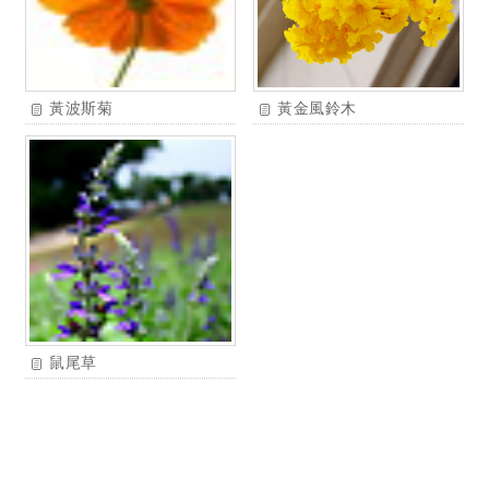
黃波斯菊
黃金風鈴木
鼠尾草