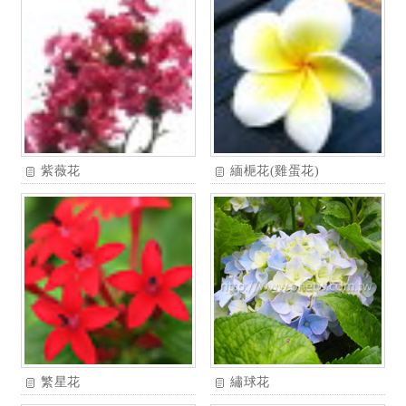
紫薇花
緬梔花(雞蛋花)
繁星花
繡球花