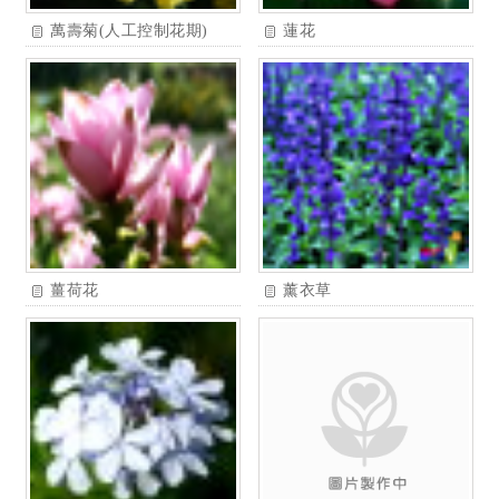
萬壽菊(人工控制花期)
蓮花
薑荷花
薰衣草