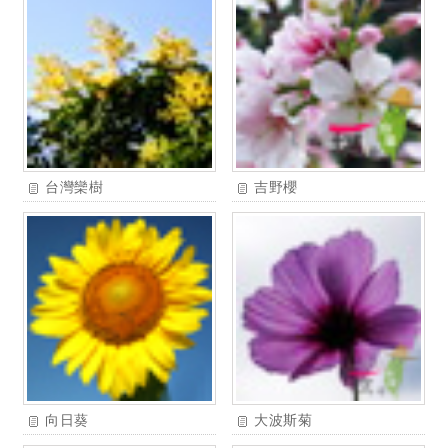
台灣欒樹
吉野櫻
向日葵
大波斯菊