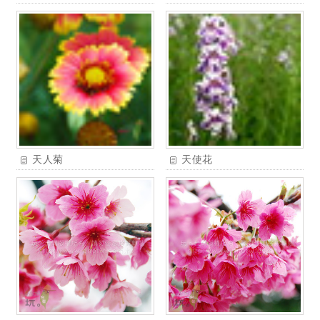
天人菊
天使花