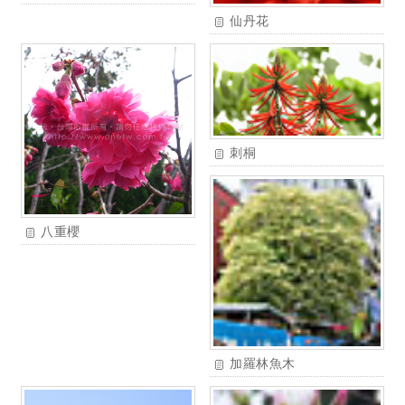
仙丹花
刺桐
八重櫻
加羅林魚木