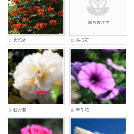
火焰木
烏心石
牡丹花
牽牛花