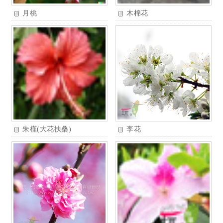
月桃
木棉花
朱槿(大花扶桑)
李花