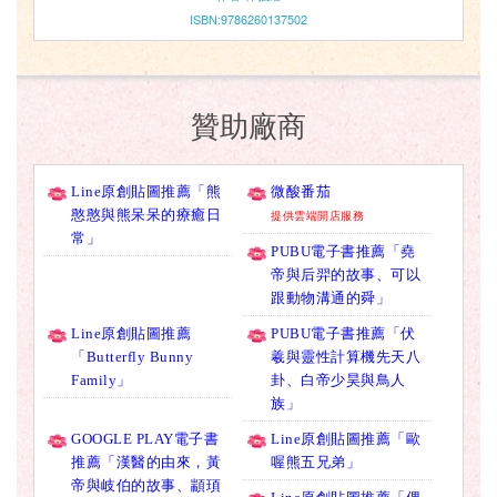
ISBN:9786260137502
贊助廠商
Line原創貼圖推薦「熊
微酸番茄
憨憨與熊呆呆的療癒日
提供雲端開店服務
常」
PUBU電子書推薦「堯
帝與后羿的故事、可以
跟動物溝通的舜」
Line原創貼圖推薦
PUBU電子書推薦「伏
「Butterfly Bunny
羲與靈性計算機先天八
Family」
卦、白帝少昊與鳥人
族」
GOOGLE PLAY電子書
Line原創貼圖推薦「歐
推薦「漢醫的由來，黃
喔熊五兄弟」
帝與岐伯的故事、顓頊