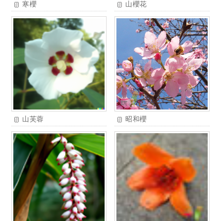
寒櫻
山櫻花
山芙蓉
昭和櫻