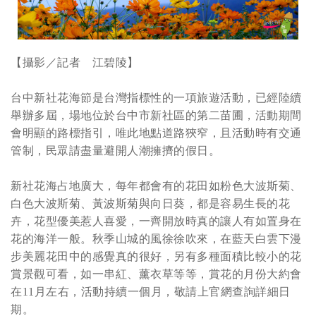
【攝影／記者 江碧陵】
台中新社花海節是台灣指標性的一項旅遊活動，已經陸續
舉辦多屆，場地位於台中市新社區的第二苗圃，活動期間
會明顯的路標指引，唯此地點道路狹窄，且活動時有交通
管制，民眾請盡量避開人潮擁擠的假日。
新社花海占地廣大，每年都會有的花田如粉色大波斯菊、
白色大波斯菊、黃波斯菊與向日葵，都是容易生長的花
卉，花型優美惹人喜愛，一齊開放時真的讓人有如置身在
花的海洋一般。秋季山城的風徐徐吹來，在藍天白雲下漫
步美麗花田中的感覺真的很好，另有多種面積比較小的花
賞景觀可看，如一串紅、薰衣草等等，賞花的月份大約會
在11月左右，活動持續一個月，敬請上官網查詢詳細日
期。