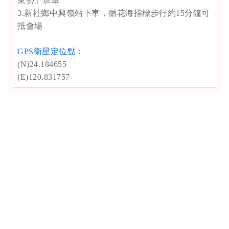
東勢」班車
3.新社鄉中興嶺站下車，循花海指標步行約15分鐘可
抵會場
GPS衛星定位點：
(N)24.184655
(E)120.831757