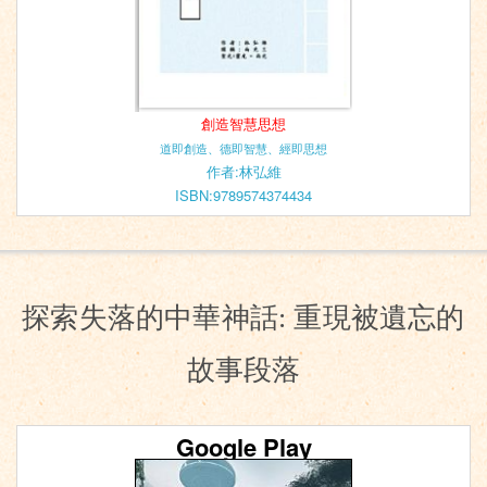
創造智慧思想
道即創造、德即智慧、經即思想
作者:林弘維
ISBN:9789574374434
探索失落的中華神話: 重現被遺忘的
故事段落
Google Play