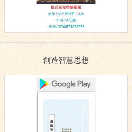
推背圖完整解密版
解開中華文明的千古秘密
作者:林弘維
ISBN:9789574373956
創造智慧思想