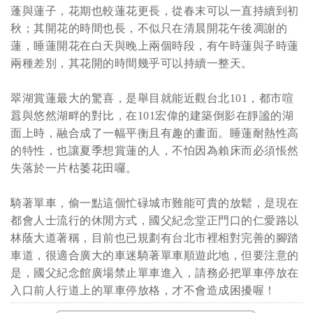
蓬與蓮子，花期也較蓮花更長，從春末可以一直持續到初
秋；其開花的時間也長，不似只在清晨開花午後凋謝的
蓮，睡蓮開花在白天與晚上兩個時段，有午時蓮與子時蓮
兩種差別，其花開的時間幾乎可以持續一整天。
翠湖賞蓮最大的驚喜，是舉目就能近觀台北101，都市喧
囂與悠然湖畔的對比，在101宏偉的建築倒影在靜謐的湖
面上時，融合成了一幅平衡且有趣的畫面。睡蓮耐熱性高
的特性，也讓夏季想賞蓮的人，不怕因為賴床而必須悵然
失落於一片枯萎花田囉。
騎著單車，偷一點這個忙碌城市難能可貴的放鬆，是現在
都會人士流行的休閒方式，國父紀念堂正門口的仁愛路以
林蔭大道著稱，目前也已規劃有台北市裡相對完善的腳踏
車道，很適合廣大的車迷騎著單車順遊此地，但要注意的
是，國父紀念館廣場禁止單車進入，請務必把單車停放在
入口前人行道上的單車停放格，才不會造成困擾喔！