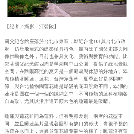
【記者／攝影 江碧陵】
國父紀念館座落於台北市東區，鄰近台北101與台北市政
府，仿唐飛簷式的建築極具特色，館內除了國父史跡與雕
像供瞻仰之外，目前也兼具文化、藝術與教育的功能。比
鄰著國父紀念館四周是翠湖與中山公園，提供了綠地景觀
空間，在艷陽高照的夏天是一個避暑與休憩的好地方。翠
湖種植著睡蓮、蓮花、台灣萍蓬草，夏季正好是盛開時
節，與台北植物園蓮花總是爆滿的花田景緻不同，翠湖的
蓮花是圈在一個一個的鐵網之中，不同種類的蓮科植物各
自為政，尤其以沿岸邊五顏六色的睡蓮最是吸睛。
睡蓮與蓮花雖同為蓮科，但有明顯差別：兩者的花型不
同，並且睡蓮葉片呈現著圓型有缺口的形狀，會很平整的
貼齊在水面上，迥異於蓮花綠葉叢生的樣子；睡蓮沒有蓮