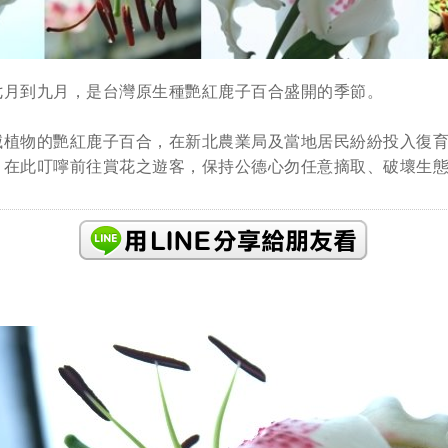
七月到九月，是台灣原生種艷紅鹿子百合盛開的季節。
滅植物的艷紅鹿子百合，在新北農業局及當地居民紛紛投入復
，在此叮嚀前往賞花之遊客，保持公德心勿任意摘取、破壞生