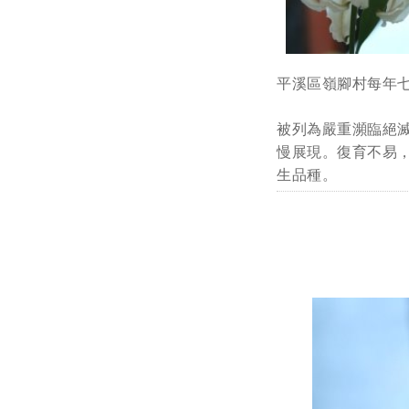
平溪區嶺腳村每年
被列為嚴重瀕臨絕
慢展現。復育不易
生品種。