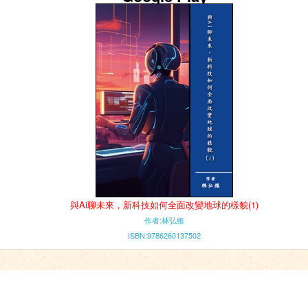
與Ai聊未來，新科技如何全面改變地球的樣貌(1)
作者:林弘維
ISBN:9786260137502