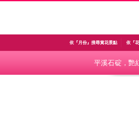
Menu
依『月份』搜尋賞花景點
依『
平溪石碇，艷