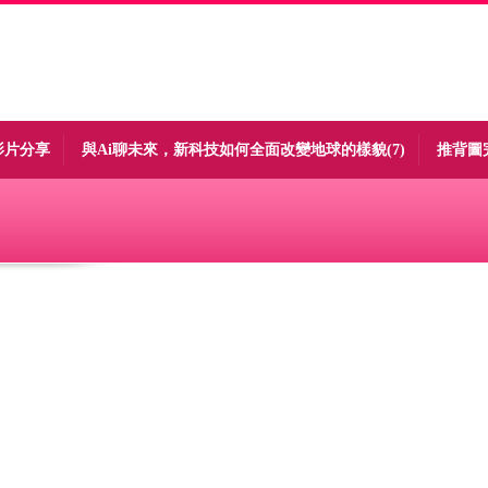
影片分享
與Ai聊未來，新科技如何全面改變地球的樣貌(7)
推背圖