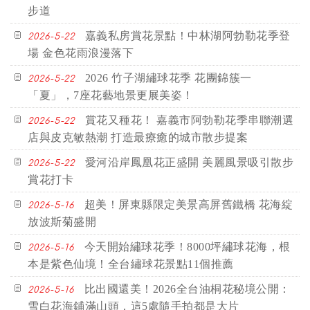
步道
嘉義私房賞花景點！中林湖阿勃勒花季登
2026-5-22
場 金色花雨浪漫落下
2026 竹子湖繡球花季 花團錦簇一
2026-5-22
「夏」，7座花藝地景更展美姿！
賞花又種花！ 嘉義市阿勃勒花季串聯潮選
2026-5-22
店與皮克敏熱潮 打造最療癒的城市散步提案
愛河沿岸鳳凰花正盛開 美麗風景吸引散步
2026-5-22
賞花打卡
超美！屏東縣限定美景高屏舊鐵橋 花海綻
2026-5-16
放波斯菊盛開
今天開始繡球花季！8000坪繡球花海，根
2026-5-16
本是紫色仙境！全台繡球花景點11個推薦
比出國還美！2026全台油桐花秘境公開：
2026-5-16
雪白花海鋪滿山頭，這5處隨手拍都是大片