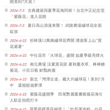
開美到7月底！
古典建築與夏季花海同框！台北中正紀念堂
2026-7-3
「紫薇花」進入花期
夏日高山浪漫來襲！ 武陵農場繡球花全面
2026-7-3
綻放
杉林溪12萬株繡球花齊開 湧遊客上山"賞
2026-6-22
花避暑"
中社花市「火球花」盛開 如夏季最亮煙火
2026-6-22
南元農場 涼夏賞花節 夏秋薰衣草、棒棒糖
2026-6-22
菊花、小百日菊 鮮豔絢麗
新北「灣潭古道」藏大片繡球花！美到7月
2026-6-22
中 還能順遊夢潭
紫薇花盛開季 田尾艷麗重瓣紫薇花海引
2026-6-22
人駐足拍照打卡
苗栗苑裡賞花秘境！「牡丹蓮池粉」白花
2026-6-12