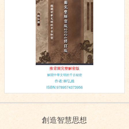
推背圖完整解密版
解開中華文明的千古秘密
作者:林弘維
ISBN:9789574373956
創造智慧思想