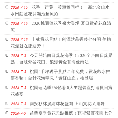
花香、荷葉、黃頭鷺同框！ 新北金山水
2026-7-15
水田莊蓮花開滿池超療癒
2026桃園蓮花季盛大登場 夏日賞荷花真清
2026-7-15
涼
士林賞花景點！劍潭站蒜香藤七分開 美拍
2026-7-15
花瀑就在捷運旁！
今天開始向日葵花海季！2026全台向日葵景
2026-7-3
點，台版梵谷花田、浪漫黃金花海像南法
桃園5千坪親子景點21年免費，賞花戲水餵
2026-7-3
麝香豬！金針花海罕見「紫紅山丘」接登場
桃園蓮花季7/4登場 6大主題裝置打造夏日賞
2026-7-3
花盛宴
南投杉林溪繡球花盛開 上山賞花又避暑
2026-7-3
苗栗夏季賞花景點推薦！苑裡紫薇花園七分
2026-7-3