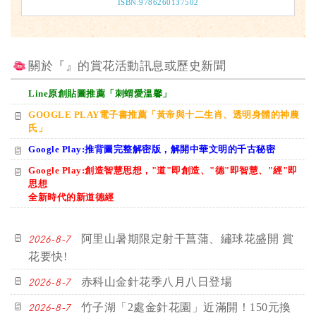
ISBN:9786260137502
關於『』的賞花活動訊息或歷史新聞
Line原創貼圖推薦「刺蝟愛溫馨」
GOOGLE PLAY電子書推薦「黃帝與十二生肖、透明身體的神農
氏」
Google Play:推背圖完整解密版，解開中華文明的千古秘密
Google Play:創造智慧思想，"道"即創造、"德"即智慧、"經"即
思想
全新時代的新道德經
阿里山暑期限定射干菖蒲、繡球花盛開 賞
2026-8-7
花要快!
赤科山金針花季八月八日登場
2026-8-7
竹子湖「2處金針花園」近滿開！150元換
2026-8-7