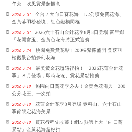
午茶 吹風賞景超愜意
全台７大向日葵花海！1.2公頃免費花海、
2026-7-31
金黃落羽松秘境、紅色鐵橋同框
2026六十石山金針花季8月8日登場 富里鄉
2026-7-31
「花開富玉」金黃色花海將正式迎賓
桃園免費賞花點！200棵紫薇盛開 登落羽
2026-7-24
松觀景台拍夢幻花海
最美黃金花毯這裡拍！「2026花蓮金針花
2026-7-24
季」８月登場，即時花況、賞花景點推薦
桃園向日葵花季必去！金黃色花海與「200
2026-7-18
公分花王」一次拍
花蓮金針花季8月登場 赤科山、六十石山
2026-7-18
季節限定花海美景！
賞花行程先收藏！網友熱議七大「向日葵
2026-7-18
景點」金黃花海超好拍