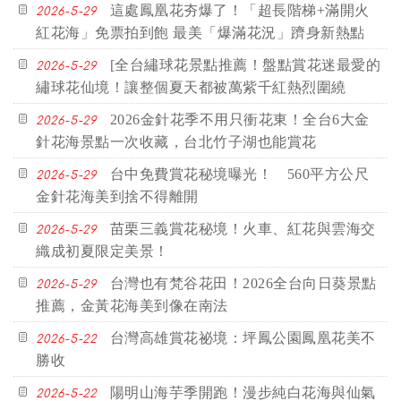
這處鳳凰花夯爆了！「超長階梯+滿開火
2026-5-29
紅花海」免票拍到飽 最美「爆滿花況」躋身新熱點
[全台繡球花景點推薦！盤點賞花迷最愛的
2026-5-29
繡球花仙境！讓整個夏天都被萬紫千紅熱烈圍繞
2026金針花季不用只衝花東！全台6大金
2026-5-29
針花海景點一次收藏，台北竹子湖也能賞花
台中免費賞花秘境曝光！ 560平方公尺
2026-5-29
金針花海美到捨不得離開
苗栗三義賞花秘境！火車、紅花與雲海交
2026-5-29
織成初夏限定美景！
台灣也有梵谷花田！2026全台向日葵景點
2026-5-29
推薦，金黃花海美到像在南法
台灣高雄賞花祕境：坪鳳公園鳳凰花美不
2026-5-22
勝收
陽明山海芋季開跑！漫步純白花海與仙氣
2026-5-22