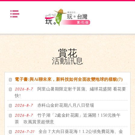
Menu
賞花
活動訊息
電子書:與Ai聊未來，新科技如何全面改變地球的樣貌(7)
阿里山暑期限定射干菖蒲、繡球花盛開 看花要
2026-8-7
快!
赤科山金針花期八月八日登場
2026-8-7
竹子湖「2處金針花園」近滿開！150元換午
2026-8-7
茶 吹風賞景超愜意
全台７大向日葵花海！1.2公頃免費花海、金
2026-7-31