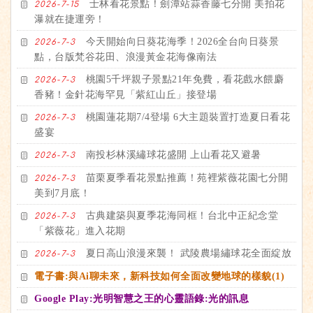
士林看花景點！劍潭站蒜香藤七分開 美拍花
2026-7-15
瀑就在捷運旁！
今天開始向日葵花海季！2026全台向日葵景
2026-7-3
點，台版梵谷花田、浪漫黃金花海像南法
桃園5千坪親子景點21年免費，看花戲水餵麝
2026-7-3
香豬！金針花海罕見「紫紅山丘」接登場
桃園蓮花期7/4登場 6大主題裝置打造夏日看花
2026-7-3
盛宴
南投杉林溪繡球花盛開 上山看花又避暑
2026-7-3
苗栗夏季看花景點推薦！苑裡紫薇花園七分開
2026-7-3
美到7月底！
古典建築與夏季花海同框！台北中正紀念堂
2026-7-3
「紫薇花」進入花期
夏日高山浪漫來襲！ 武陵農場繡球花全面綻放
2026-7-3
電子書:與Ai聊未來，新科技如何全面改變地球的樣貌(1)
Google Play:光明智慧之王的心靈語錄:光的訊息