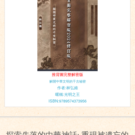
推背圖完整解密版
解開中華文明的千古秘密
作者:林弘維
暱稱:光明之王
ISBN:9789574373956