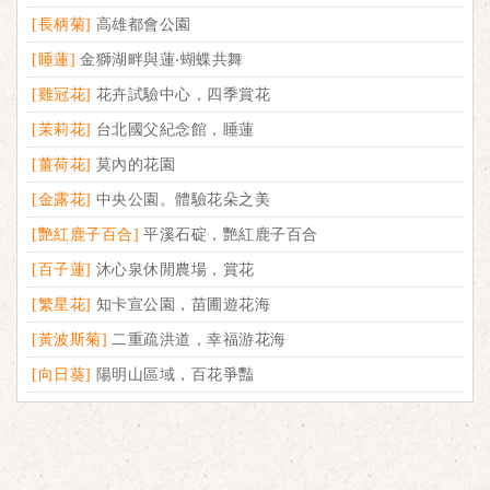
[長柄菊]
高雄都會公園
[睡蓮]
金獅湖畔與蓮‧蝴蝶共舞
[雞冠花]
花卉試驗中心，四季賞花
[茉莉花]
台北國父紀念館，睡蓮
[薑荷花]
莫內的花園
[金露花]
中央公園。體驗花朵之美
[艷紅鹿子百合]
平溪石碇，艷紅鹿子百合
[百子蓮]
沐心泉休閒農場，賞花
[繁星花]
知卡宣公園，苗圃遊花海
[黃波斯菊]
二重疏洪道，幸福游花海
[向日葵]
陽明山區域，百花爭豔