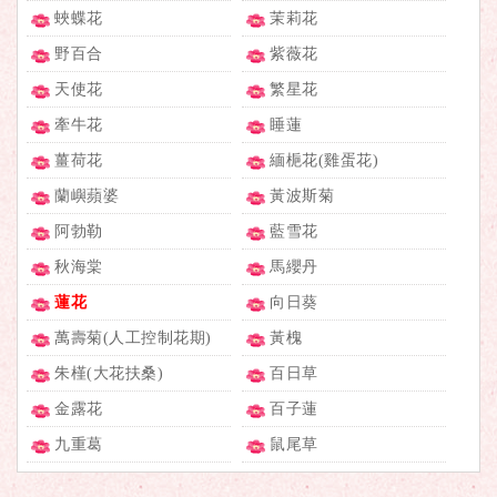
蛺蝶花
茉莉花
野百合
紫薇花
天使花
繁星花
牽牛花
睡蓮
薑荷花
緬梔花(雞蛋花)
蘭嶼蘋婆
黃波斯菊
阿勃勒
藍雪花
秋海棠
馬纓丹
蓮花
向日葵
萬壽菊(人工控制花期)
黃槐
朱槿(大花扶桑)
百日草
金露花
百子蓮
九重葛
鼠尾草