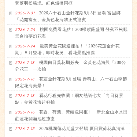
黃落羽松秘境、紅色鐵橋同框
2026六十石山金針花期8月8日登場 富里鄉
2026-7-31
「花開富玉」金黃色花海將正式迎賓
桃園免費看花點！200棵紫薇盛開 登落羽松觀
2026-7-24
景台拍夢幻花海
最美黃金花毯這裡拍！「2026花蓮金針花
2026-7-24
期」８月登場，即時花況、看花景點推薦
桃園向日葵花期必去！金黃色花海與「200公
2026-7-18
分花王」一次拍
花蓮金針花期8月登場 赤科山、六十石山季節
2026-7-18
限定花海美景！
看花行程先收藏！網友熱議七大「向日葵景
2026-7-18
點」金黃花海超好拍
花香、荷葉、黃頭鷺同框！ 新北金山水水田
2026-7-15
莊蓮花開滿池超療癒
2026桃園蓮花期盛大登場 夏日賞荷花真清涼
2026-7-15