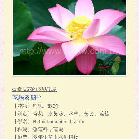
觀看蓮花的景點訊息
花語及簡介
【花語】靜思、默戀
【別名】荷花、水芙蓉、水華、芙蕖、菡萏
【學名】Nelumbonucitera Gaertn
【科屬】睡蓮科，蓮屬
【類型】多年生草本水生植物