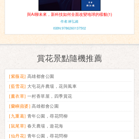
與Ai聊未來，新科技如何全面改變地球的樣貌(1)
作者:林弘維
ISBN:9786260137502
賞花景點隨機推薦
[紫薇花]
高雄都會公園
[藍雪花]
大屯花卉農場，花與風車
[薰衣草]
一村香草屋，四季賞花
[蘭嶼蘋婆]
高雄都會公園
[九重葛]
青年公園，尋花問柳
[鼠尾草]
春天農場，遊花海
[仙丹花]
青年公園，尋花問柳