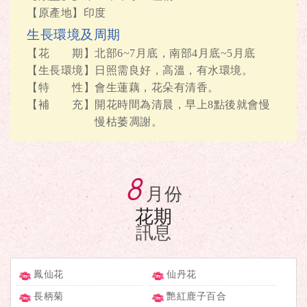
【原產地】印度
生長環境及周期
【花 期】北部6~7月底，南部4月底~5月底
【生長環境】日照需良好，高溫，有水環境。
【特 性】會生蓮藕，花朵有清香。
【補 充】開花時間為清晨，早上8點後就會慢
慢枯萎凋謝。
8
月份
花期
訊息
鳳仙花
仙丹花
長柄菊
艷紅鹿子百合