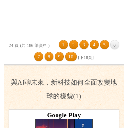
1
2
3
4
5
6
24 頁 (共 186 筆資料 )
7
8
9
10
[下10頁]
與Ai聊未來，新科技如何全面改變地
球的樣貌(1)
Google Play