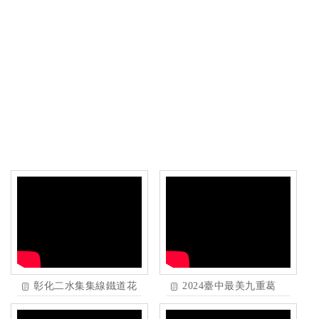
彰化二水集集線鐵道花
2024臺中最美九重葛
旗木連綿數百公尺拍火
2024.03.17.國家漫畫博
車，搭公車順遊紫南宮
物館實拍 4k