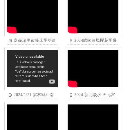
拜拜求財保平安
嘉義瑞里紫藤花季💜這
2024武陵農場櫻花季爆
麼紫的場景，不來拍太
炸啦！不輸日本櫻花的
可惜了～而且白天黑夜
賞櫻攻略！訂不到住宿
都有得拍唷。
怎麼辦？最美必拍景
點？最新花況、管制交
通攻略、櫻花專車一日
遊整理！台中過年景點
推薦｜Irene麻糬公主
2024/1/21 雲林縣斗南
2024 新北淡水 天元宮
鎮仁晟橋旁堤防邊🌺洋
後山三色櫻盛開中 I 預
紅風鈴木🌺
計2月初是最佳觀賞期
I 天元宮後山的路徑怎
麼走? I 白色、粉色、
桃紅色組成的三色櫻花