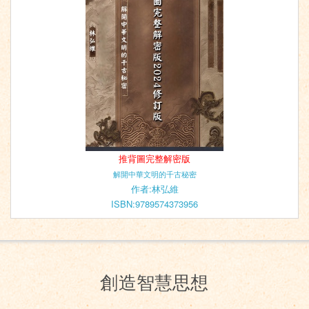
推背圖完整解密版
解開中華文明的千古秘密
作者:林弘維
ISBN:9789574373956
創造智慧思想