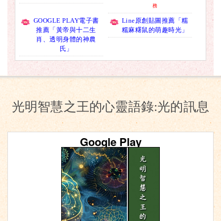
務
GOOGLE PLAY電子書
Line原創貼圖推薦「糯
推薦「黃帝與十二生
糯麻糬鼠的萌趣時光」
肖、透明身體的神農
氏」
光明智慧之王的心靈語錄:光的訊息
Google Play