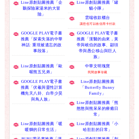
Line原創貼圖推薦「企
Line原創貼圖推薦「罐
鵝探險家湯米的大冒
貓小隊」
險」
雲端收款櫃台
讓您也可以收信用卡付款
GOOGLE PLAY電子書
GOOGLE PLAY電子書
推薦「探索失落的中華
推薦「漢醫的由來，黃
神話: 重現被遺忘的故
帝與岐伯的故事、顓頊
事段落」
帝與愚公移山與巨人
族」
Line原創貼圖推薦「歐
中華文明瑰寶
喔熊五兄弟」
民間故事珍藏
GOOGLE PLAY電子書
Line原創貼圖推薦
推薦「伏羲與靈性計算
「Butterfly Bunny
機先天八卦、白帝少昊
Family」
與鳥人族」
Line原創貼圖推薦「熊
憨憨與熊呆呆的療癒日
常」
Line原創貼圖推薦「暖
Line原創貼圖推薦「小
暖獅的日常生活」
哈肚肚的日常」
PUBU電子書推薦「漢
Line原創貼圖推薦「刺