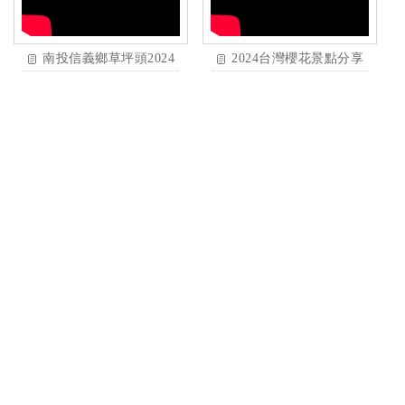
南投信義鄉草坪頭2024
2024台灣櫻花景點分享
櫻花季開鑼了，現在最
｜精選11個賞櫻旅遊！
美的是李花，白茫茫的
暖冬花期預計提早半個
一大片，超迷人啊！
月 Taiwan Cherry
2024.01.27
Blossom Attractions
Sharing | Selected 11
Tours!