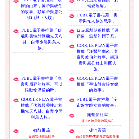
醫的由來，黃帝與岐伯
蝟愛溫馨」
的故事、顓頊帝與愚公
PUBU電子書推薦「嚳
移山與巨人族」
帝與蛇人族的戰爭」
PUBU電子書推薦「伏
Line原創貼圖推薦「偶
羲與靈性計算機先天八
們這一窩貓的帽子秀」
卦、白帝少昊與鳥人
GOOGLE PLAY電子書
族」
推薦「漢醫的由來，黃
帝與岐伯的故事、顓頊
帝與愚公移山與巨人
族」
PUBU電子書推薦「堯
GOOGLE PLAY電子書
帝與后羿的故事、可以
推薦「宇宙盤古跟女媧
跟動物溝通的舜」
的故事」
GOOGLE PLAY電子書
PUBU電子書推薦「宇
推薦「伏羲與靈性計算
宙盤古跟女媧的故事」
機先天八卦、白帝少昊
露營便利屋
與鳥人族」
提供各地露營地區資訊
微酸番茄
捷沛雲端
提供雲端開店服務
高品質的RWD網站雲端架站服